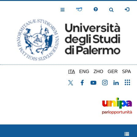
Salta
al
Toggle
Toggle
contenuto
Navigation
Navigation
principale
ITA
ENG
ZHO
GER
SPA