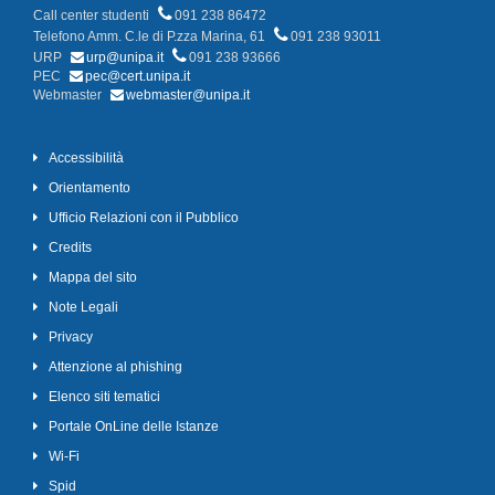
Call center studenti
091 238 86472
Telefono Amm. C.le di P.zza Marina, 61
091 238 93011
URP
urp@unipa.it
091 238 93666
PEC
pec@cert.unipa.it
Webmaster
webmaster@unipa.it
Accessibilità
Orientamento
Ufficio Relazioni con il Pubblico
Credits
Mappa del sito
Note Legali
Privacy
Attenzione al phishing
Elenco siti tematici
Portale OnLine delle Istanze
Wi-Fi
Spid