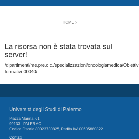
HOME
La risorsa non è stata trovata sul
server!
/dipartimenti/me.pre.c.c./specializzazioni/oncologiamedica/Obiettiv
formativi-00040/
Università degli Studi di Palermo
Piazza Marina, 61
90133 - PALERMO
Codice Fiscale 80023730825, Partita IVA 00605880822
Contatti