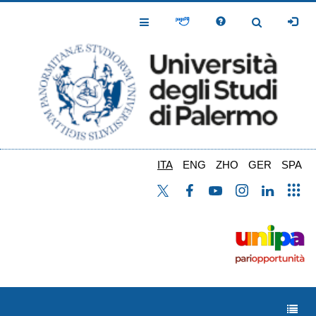
Salta
al
Toggle
Toggle
contenuto
Navigation
Navigation
principale
ITA
ENG
ZHO
GER
SPA