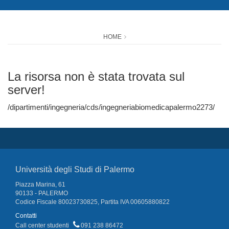
HOME
La risorsa non è stata trovata sul
server!
/dipartimenti/ingegneria/cds/ingegneriabiomedicapalermo2273/
Università degli Studi di Palermo
Piazza Marina, 61
90133 - PALERMO
Codice Fiscale 80023730825, Partita IVA 00605880822
Contatti
Call center studenti
091 238 86472