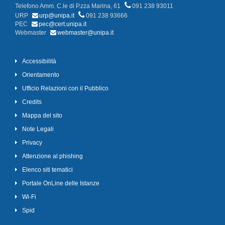
Telefono Amm. C.le di P.zza Marina, 61
091 238 93011
URP
urp@unipa.it
091 238 93666
PEC
pec@cert.unipa.it
Webmaster
webmaster@unipa.it
Accessibilità
Orientamento
Ufficio Relazioni con il Pubblico
Credits
Mappa del sito
Note Legali
Privacy
Attenzione al phishing
Elenco siti tematici
Portale OnLine delle Istanze
Wi-Fi
Spid