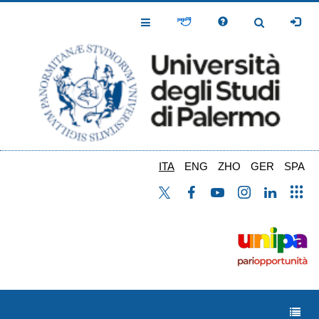
Salta
al
Toggle
Toggle
contenuto
Navigation
Navigation
principale
ITA
ENG
ZHO
GER
SPA