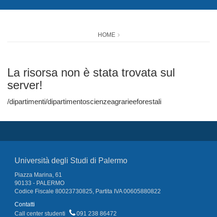
HOME
La risorsa non è stata trovata sul
server!
/dipartimenti/dipartimentoscienzeagrarieeforestali
Università degli Studi di Palermo
Piazza Marina, 61
90133 - PALERMO
Codice Fiscale 80023730825, Partita IVA 00605880822
Contatti
Call center studenti
091 238 86472