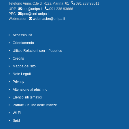
Telefono Amm. C.le di P.zza Marina, 61
091 238 93011
URP
urp@unipa.it
091 238 93666
PEC
pec@cert.unipa.it
Webmaster
webmaster@unipa.it
Accessibilità
Orientamento
Ufficio Relazioni con il Pubblico
Credits
Mappa del sito
Note Legali
Privacy
Attenzione al phishing
Elenco siti tematici
Portale OnLine delle Istanze
Wi-Fi
Spid