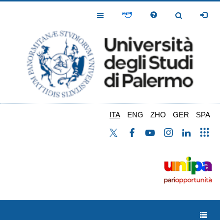
Salta
al
Toggle
Toggle
contenuto
Navigation
Navigation
principale
ITA
ENG
ZHO
GER
SPA