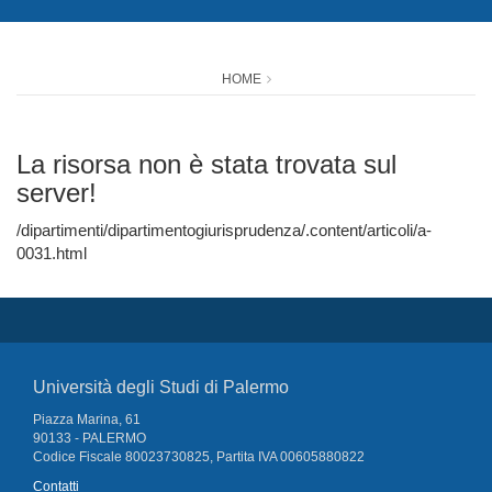
HOME
La risorsa non è stata trovata sul
server!
/dipartimenti/dipartimentogiurisprudenza/.content/articoli/a-
0031.html
Università degli Studi di Palermo
Piazza Marina, 61
90133 - PALERMO
Codice Fiscale 80023730825, Partita IVA 00605880822
Contatti