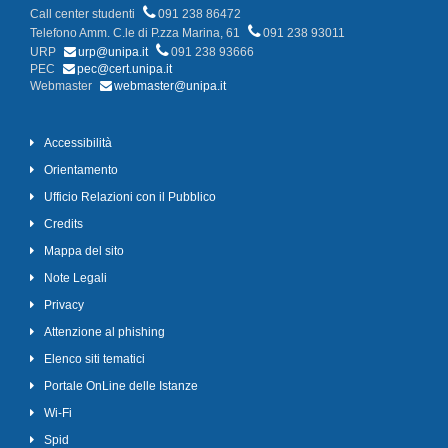
Call center studenti
091 238 86472
Telefono Amm. C.le di P.zza Marina, 61
091 238 93011
URP
urp@unipa.it
091 238 93666
PEC
pec@cert.unipa.it
Webmaster
webmaster@unipa.it
Accessibilità
Orientamento
Ufficio Relazioni con il Pubblico
Credits
Mappa del sito
Note Legali
Privacy
Attenzione al phishing
Elenco siti tematici
Portale OnLine delle Istanze
Wi-Fi
Spid