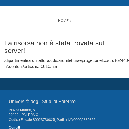
HOME
La risorsa non è stata trovata sul
server!
/dipartimenti/architettura/cds/architetturaeprogettonelcostruito2449
n/.content/articoli/a-0010.html
Università degli Studi di Palermo
Piazza Marina, 61
90133 - PALERMO
Codice Fiscale 80023730825, Partita IVA 00605880822
Contatti