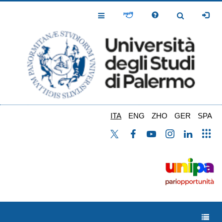
Salta
al
Toggle
Toggle
contenuto
Navigation
Navigation
principale
ITA
ENG
ZHO
GER
SPA