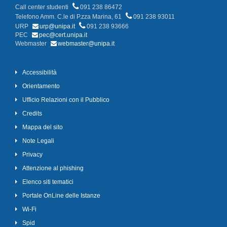
Call center studenti
091 238 86472
Telefono Amm. C.le di P.zza Marina, 61
091 238 93011
URP
urp@unipa.it
091 238 93666
PEC
pec@cert.unipa.it
Webmaster
webmaster@unipa.it
Accessibilità
Orientamento
Ufficio Relazioni con il Pubblico
Credits
Mappa del sito
Note Legali
Privacy
Attenzione al phishing
Elenco siti tematici
Portale OnLine delle Istanze
Wi-Fi
Spid