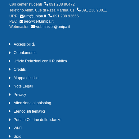
Call center studenti
091 238 86472
Telefono Amm. C.le di P.zza Marina, 61
091 238 93011
URP
urp@unipa.it
091 238 93666
PEC
pec@cert.unipa.it
Webmaster
webmaster@unipa.it
Accessibilità
Orientamento
Ufficio Relazioni con il Pubblico
Credits
Mappa del sito
Note Legali
Privacy
Attenzione al phishing
Elenco siti tematici
Portale OnLine delle Istanze
Wi-Fi
Spid