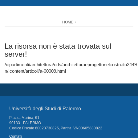
HOME
La risorsa non è stata trovata sul
server!
/dipartimenti/architettura/cds/architetturaeprogettonelcostruito2449
n/.content/articoli/a-00009.html
Università degli Studi di Palermo
Piazza Marina, 61
90133 - PALERMO
Codice Fiscale 80023730825, Partita IVA 00605880822
Contatti