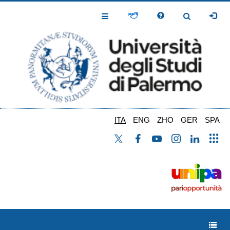
Salta
al
Toggle
Toggle
contenuto
Navigation
Navigation
principale
ITA
ENG
ZHO
GER
SPA