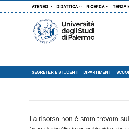
Salta
ATENEO
DIDATTICA
RICERCA
TERZA 
al
contenuto
principale
SEGRETERIE STUDENTI
DIPARTIMENTI
SCUOL
La risorsa non è stata trovata sul
/amministrazione/direzionegenerale/sspinternationalr