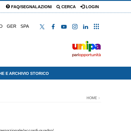
FAQ/SEGNALAZIONI
CERCA
LOGIN
O
GER
SPA
HE E ARCHIVIO STORICO
HOME
ternazionale/accordi-quadro/