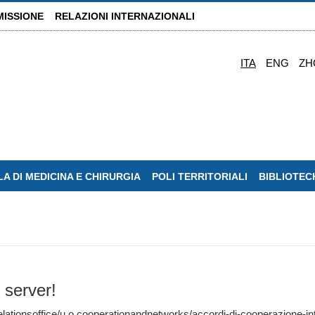
MISSIONE
RELAZIONI INTERNAZIONALI
ITA
ENG
ZH
A DI MEDICINA E CHIRURGIA
POLI TERRITORIALI
BIBLIOTEC
 server!
elationsoffice/u.o.cooperationandnetworks/accordi-di-cooperazione-in