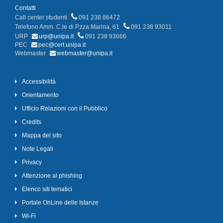
Contatti
Call center studenti
091 238 86472
Telefono Amm. C.le di P.zza Marina, 61
091 238 93011
URP
urp@unipa.it
091 238 93666
PEC
pec@cert.unipa.it
Webmaster
webmaster@unipa.it
Accessibilità
Orientamento
Ufficio Relazioni con il Pubblico
Credits
Mappa del sito
Note Legali
Privacy
Attenzione al phishing
Elenco siti tematici
Portale OnLine delle Istanze
Wi-Fi