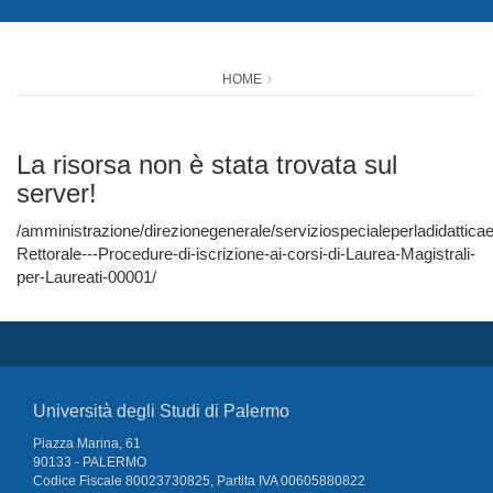
HOME
La risorsa non è stata trovata sul
server!
/amministrazione/direzionegenerale/serviziospecialeperladidatticae
Rettorale---Procedure-di-iscrizione-ai-corsi-di-Laurea-Magistrali-
per-Laureati-00001/
Università degli Studi di Palermo
Piazza Marina, 61
90133 - PALERMO
Codice Fiscale 80023730825, Partita IVA 00605880822