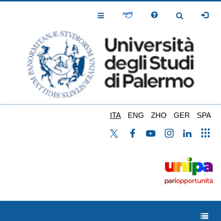
Salta
al
Toggle
Toggle
contenuto
Navigation
Navigation
principale
ITA
ENG
ZHO
GER
SPA