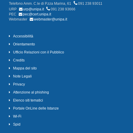
Telefono Amm. C.le di P.zza Marina, 61
091 238 93011
URP
urp@unipa.it
091 238 93666
PEC
pec@cert.unipa.it
Webmaster
webmaster@unipa.it
Accessibilità
Orientamento
Ufficio Relazioni con il Pubblico
Credits
Mappa del sito
Note Legali
Privacy
Attenzione al phishing
Elenco siti tematici
Portale OnLine delle Istanze
Wi-Fi
Spid