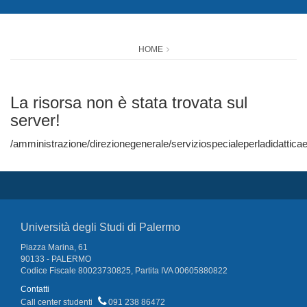
HOME
La risorsa non è stata trovata sul
server!
/amministrazione/direzionegenerale/serviziospecialeperladidatti
Università degli Studi di Palermo
Piazza Marina, 61
90133 - PALERMO
Codice Fiscale 80023730825, Partita IVA 00605880822
Contatti
Call center studenti
091 238 86472