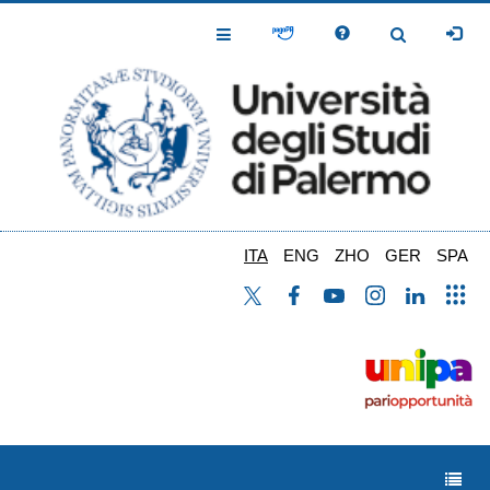
Salta
al
Toggle
Toggle
contenuto
Navigation
Navigation
principale
ITA
ENG
ZHO
GER
SPA