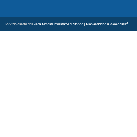
Servizio curato dall'
Area Sistemi Informativi di Ateneo
|
Dichiarazione di accessibilità