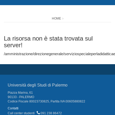
HOME
La risorsa non è stata trovata sul
server!
/amministrazione/direzionegenerale/serviziospecialeperladidatt
Università degli Studi di Palermo
Piazza Marina, 61
90133 - PALERMO
Codice Fiscale 80023730825, Partita IVA 00605880822
Contatti
Call center studenti
091 238 86472