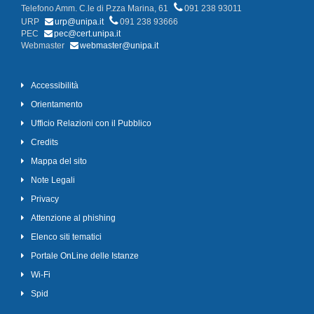
Telefono Amm. C.le di P.zza Marina, 61
091 238 93011
URP
urp@unipa.it
091 238 93666
PEC
pec@cert.unipa.it
Webmaster
webmaster@unipa.it
Accessibilità
Orientamento
Ufficio Relazioni con il Pubblico
Credits
Mappa del sito
Note Legali
Privacy
Attenzione al phishing
Elenco siti tematici
Portale OnLine delle Istanze
Wi-Fi
Spid