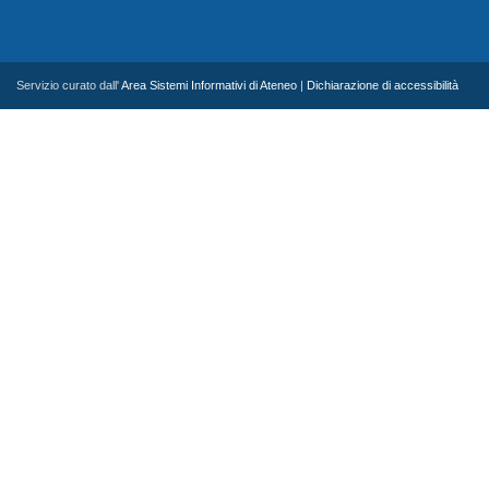
Servizio curato dall'
Area Sistemi Informativi di Ateneo
|
Dichiarazione di accessibilità