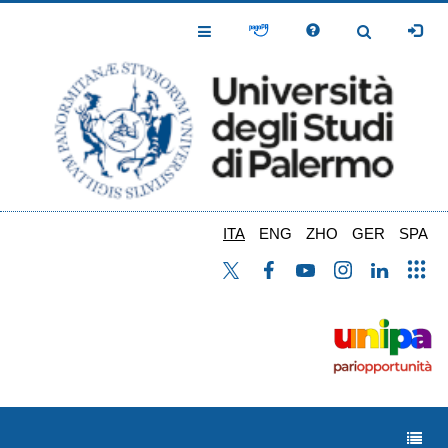
Salta
al
Toggle
Toggle
contenuto
Navigation
Navigation
principale
ITA
ENG
ZHO
GER
SPA