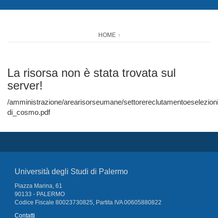
HOME
La risorsa non è stata trovata sul
server!
/amministrazione/arearisorseumane/settorereclutamentoeselezioni/
di_cosmo.pdf
Università degli Studi di Palermo
Piazza Marina, 61
90133 - PALERMO
Codice Fiscale 80023730825, Partita IVA 00605880822
Contatti