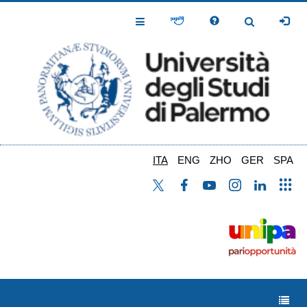
Salta
al
Toggle
Toggle
contenuto
Navigation
Navigation
principale
ITA
ENG
ZHO
GER
SPA