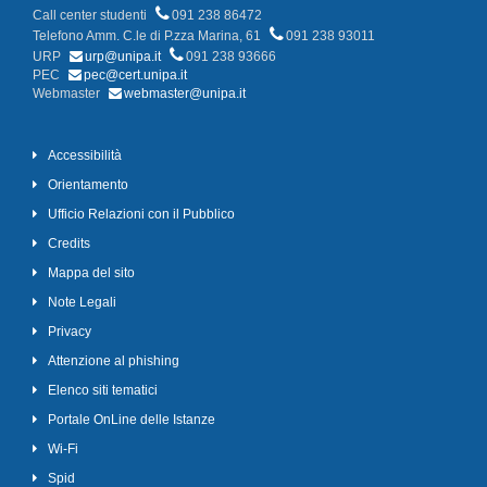
Call center studenti
091 238 86472
Telefono Amm. C.le di P.zza Marina, 61
091 238 93011
URP
urp@unipa.it
091 238 93666
PEC
pec@cert.unipa.it
Webmaster
webmaster@unipa.it
Accessibilità
Orientamento
Ufficio Relazioni con il Pubblico
Credits
Mappa del sito
Note Legali
Privacy
Attenzione al phishing
Elenco siti tematici
Portale OnLine delle Istanze
Wi-Fi
Spid