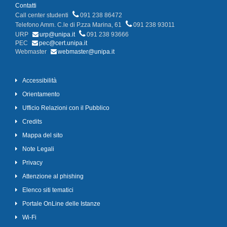
Contatti
Call center studenti
091 238 86472
Telefono Amm. C.le di P.zza Marina, 61
091 238 93011
URP
urp@unipa.it
091 238 93666
PEC
pec@cert.unipa.it
Webmaster
webmaster@unipa.it
Accessibilità
Orientamento
Ufficio Relazioni con il Pubblico
Credits
Mappa del sito
Note Legali
Privacy
Attenzione al phishing
Elenco siti tematici
Portale OnLine delle Istanze
Wi-Fi