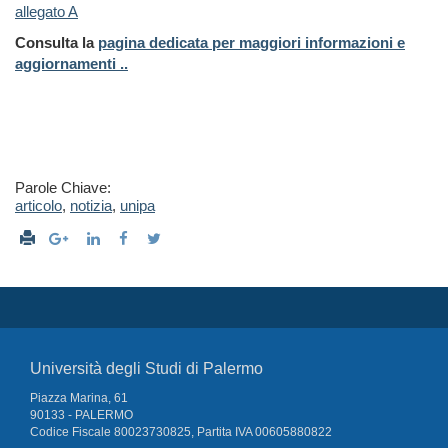
allegato A
Consulta la
pagina dedicata per maggiori informazioni e
aggiornamenti ..
Parole Chiave:
articolo
,
notizia
,
unipa
Università degli Studi di Palermo
Piazza Marina, 61
90133 - PALERMO
Codice Fiscale 80023730825, Partita IVA 00605880822