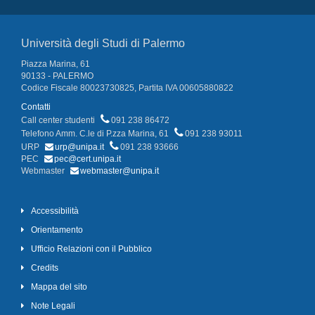
Università degli Studi di Palermo
Piazza Marina, 61
90133 - PALERMO
Codice Fiscale 80023730825, Partita IVA 00605880822
Contatti
Call center studenti
091 238 86472
Telefono Amm. C.le di P.zza Marina, 61
091 238 93011
URP
urp@unipa.it
091 238 93666
PEC
pec@cert.unipa.it
Webmaster
webmaster@unipa.it
Accessibilità
Orientamento
Ufficio Relazioni con il Pubblico
Credits
Mappa del sito
Note Legali