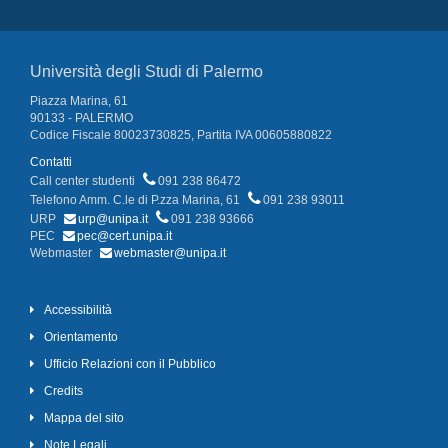
Università degli Studi di Palermo
Piazza Marina, 61
90133 - PALERMO
Codice Fiscale 80023730825, Partita IVA 00605880822
Contatti
Call center studenti
091 238 86472
Telefono Amm. C.le di P.zza Marina, 61
091 238 93011
URP
urp@unipa.it
091 238 93666
PEC
pec@cert.unipa.it
Webmaster
webmaster@unipa.it
Accessibilità
Orientamento
Ufficio Relazioni con il Pubblico
Credits
Mappa del sito
Note Legali