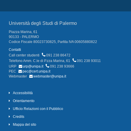
Università degli Studi di Palermo
Piazza Marina, 61
90133 - PALERMO
Codice Fiscale 80023730825, Partita IVA 00605880822
Contatti
Call center studenti
091 238 86472
Telefono Amm. C.le di P.zza Marina, 61
091 238 93011
URP
urp@unipa.it
091 238 93666
PEC
pec@cert.unipa.it
Webmaster
webmaster@unipa.it
Accessibilità
Orientamento
Ufficio Relazioni con il Pubblico
Credits
Mappa del sito