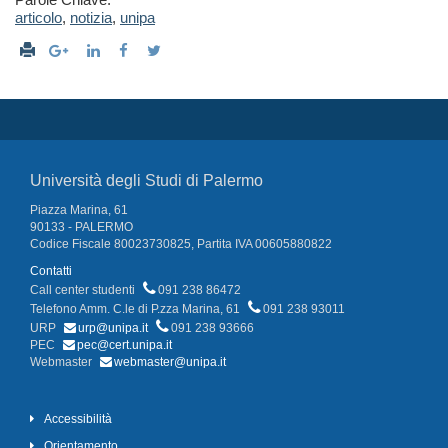
articolo
,
notizia
,
unipa
Università degli Studi di Palermo
Piazza Marina, 61
90133 - PALERMO
Codice Fiscale 80023730825, Partita IVA 00605880822
Contatti
Call center studenti
091 238 86472
Telefono Amm. C.le di P.zza Marina, 61
091 238 93011
URP
urp@unipa.it
091 238 93666
PEC
pec@cert.unipa.it
Webmaster
webmaster@unipa.it
Accessibilità
Orientamento