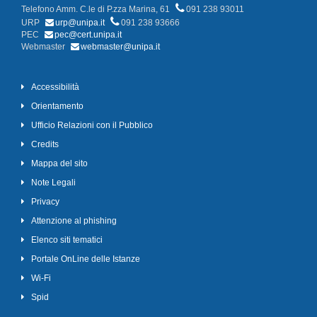
Telefono Amm. C.le di P.zza Marina, 61
091 238 93011
URP
urp@unipa.it
091 238 93666
PEC
pec@cert.unipa.it
Webmaster
webmaster@unipa.it
Accessibilità
Orientamento
Ufficio Relazioni con il Pubblico
Credits
Mappa del sito
Note Legali
Privacy
Attenzione al phishing
Elenco siti tematici
Portale OnLine delle Istanze
Wi-Fi
Spid