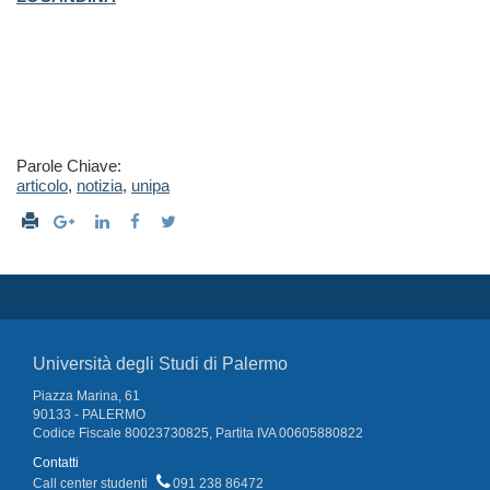
Parole Chiave:
articolo
,
notizia
,
unipa
Università degli Studi di Palermo
Piazza Marina, 61
90133 - PALERMO
Codice Fiscale 80023730825, Partita IVA 00605880822
Contatti
Call center studenti
091 238 86472