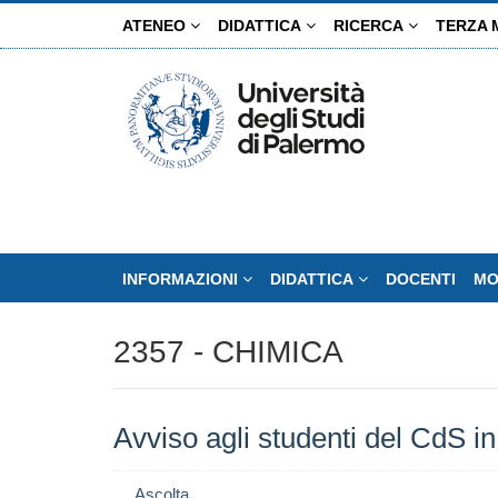
Salta
ATENEO
DIDATTICA
RICERCA
TERZA 
al
contenuto
principale
INFORMAZIONI
DIDATTICA
DOCENTI
MO
2357 - CHIMICA
Avviso agli studenti del CdS 
Ascolta