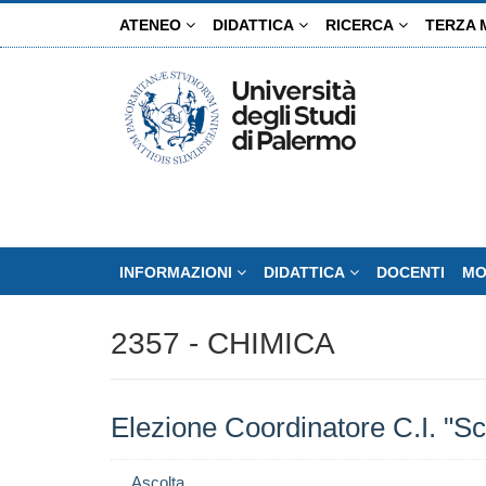
Salta
ATENEO
DIDATTICA
RICERCA
TERZA 
al
contenuto
principale
INFORMAZIONI
DIDATTICA
DOCENTI
MO
2357 - CHIMICA
Elezione Coordinatore C.I. "S
Ascolta