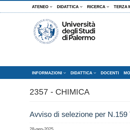
Salta
ATENEO
DIDATTICA
RICERCA
TERZA 
al
contenuto
principale
INFORMAZIONI
DIDATTICA
DOCENTI
MO
2357 - CHIMICA
Avviso di selezione per N.159 T
28-gen-2025