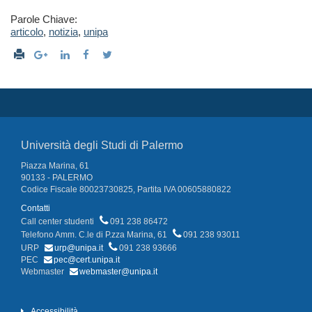
Parole Chiave:
articolo
,
notizia
,
unipa
Università degli Studi di Palermo
Piazza Marina, 61
90133 - PALERMO
Codice Fiscale 80023730825, Partita IVA 00605880822
Contatti
Call center studenti
091 238 86472
Telefono Amm. C.le di P.zza Marina, 61
091 238 93011
URP
urp@unipa.it
091 238 93666
PEC
pec@cert.unipa.it
Webmaster
webmaster@unipa.it
Accessibilità