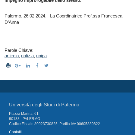
impegno improrogabile dello stesso.
Palermo, 26.02.2024. La Coordinatrice Prof.ssa Francesca
D’Anna
Parole Chiave:
articolo
,
notizia
,
unipa
Università degli Studi di Palermo
Piazza Marina, 61
90133 - PALERMO
Codice Fiscale 80023730825, Partita IVA 00605880822
Contatti