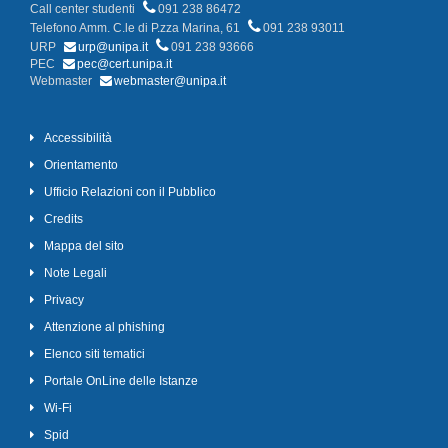
Call center studenti
091 238 86472
Telefono Amm. C.le di P.zza Marina, 61
091 238 93011
URP
urp@unipa.it
091 238 93666
PEC
pec@cert.unipa.it
Webmaster
webmaster@unipa.it
Accessibilità
Orientamento
Ufficio Relazioni con il Pubblico
Credits
Mappa del sito
Note Legali
Privacy
Attenzione al phishing
Elenco siti tematici
Portale OnLine delle Istanze
Wi-Fi
Spid