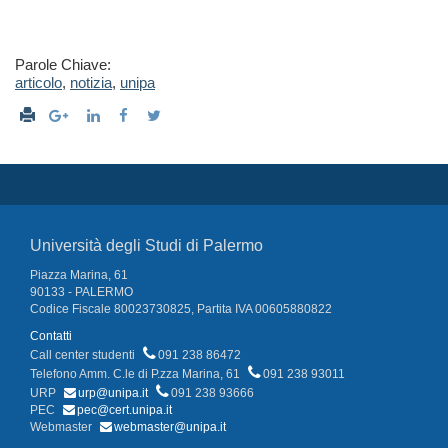
Parole Chiave:
articolo
,
notizia
,
unipa
Università degli Studi di Palermo
Piazza Marina, 61
90133 - PALERMO
Codice Fiscale 80023730825, Partita IVA 00605880822
Contatti
Call center studenti
091 238 86472
Telefono Amm. C.le di P.zza Marina, 61
091 238 93011
URP
urp@unipa.it
091 238 93666
PEC
pec@cert.unipa.it
Webmaster
webmaster@unipa.it