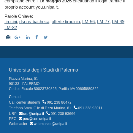
compilarlo entro il
16 maggio 2025
effettuando il login tramite il
proprio account you.unipa.it.
Parole Chiave:
tirocini
,
dseas-bacheca
,
offerte tirocinio
,
LM-56
,
LM-77
,
LM-49
,
LM-82
Università degli Studi di Palermo
Piazza Marina, 61
90133 - PALERMO
Codice Fiscale 80023730825, Partita IVA 00605880822
Contatti
Call center studenti
091 238 86472
Telefono Amm. C.le di P.zza Marina, 61
091 238 93011
URP
urp@unipa.it
091 238 93666
PEC
pec@cert.unipa.it
Webmaster
webmaster@unipa.it