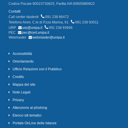
Codice Fiscale 80023730825, Partita IVA 00605880822
Contatti
Call center studenti
091 238 86472
Telefono Amm. C.le di P.zza Marina, 61
091 238 93011
URP
urp@unipa.it
091 238 93666
PEC
pec@cert.unipa.it
Webmaster
webmaster@unipa.it
Accessibilità
Orientamento
Ufficio Relazioni con il Pubblico
Credits
Mappa del sito
Note Legali
Privacy
Attenzione al phishing
Elenco siti tematici
Portale OnLine delle Istanze