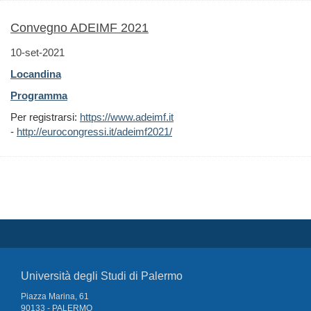
Convegno ADEIMF 2021
10-set-2021
Locandina
Programma
Per registrarsi:
https://www.adeimf.it
-
http://eurocongressi.it/adeimf2021/
Università degli Studi di Palermo
Piazza Marina, 61
90133 - PALERMO