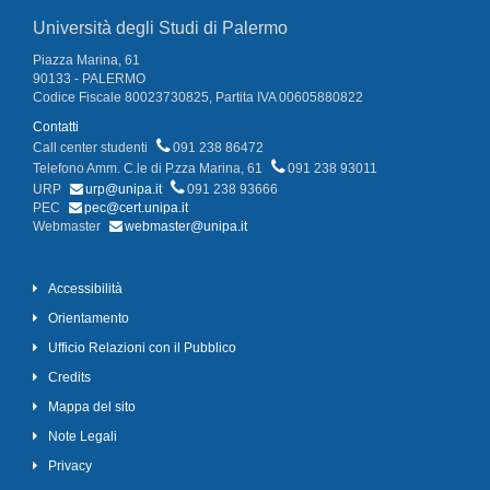
Università degli Studi di Palermo
Piazza Marina, 61
90133 - PALERMO
Codice Fiscale 80023730825, Partita IVA 00605880822
Contatti
Call center studenti
091 238 86472
Telefono Amm. C.le di P.zza Marina, 61
091 238 93011
URP
urp@unipa.it
091 238 93666
PEC
pec@cert.unipa.it
Webmaster
webmaster@unipa.it
Accessibilità
Orientamento
Ufficio Relazioni con il Pubblico
Credits
Mappa del sito
Note Legali
Privacy