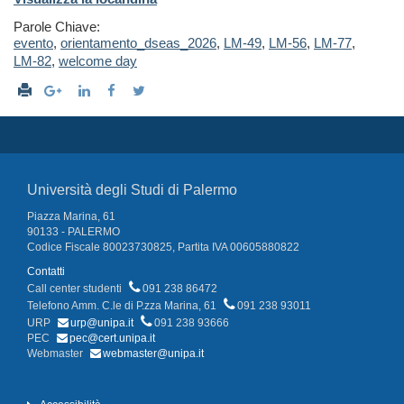
Parole Chiave:
evento
,
orientamento_dseas_2026
,
LM-49
,
LM-56
,
LM-77
,
LM-82
,
welcome day
Università degli Studi di Palermo
Piazza Marina, 61
90133 - PALERMO
Codice Fiscale 80023730825, Partita IVA 00605880822
Contatti
Call center studenti
091 238 86472
Telefono Amm. C.le di P.zza Marina, 61
091 238 93011
URP
urp@unipa.it
091 238 93666
PEC
pec@cert.unipa.it
Webmaster
webmaster@unipa.it