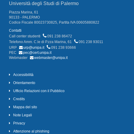
Università degli Studi di Palermo
Piazza Marina, 61
90133 - PALERMO
Codice Fiscale 80023730825, Partita IVA 00605880822
Contatti
Call center studenti
091 238 86472
Telefono Amm. C.le di P.zza Marina, 61
091 238 93011
URP
urp@unipa.it
091 238 93666
PEC
pec@cert.unipa.it
Webmaster
webmaster@unipa.it
Accessibilità
Orientamento
Ufficio Relazioni con il Pubblico
Credits
Mappa del sito
Note Legali
Privacy
Attenzione al phishing