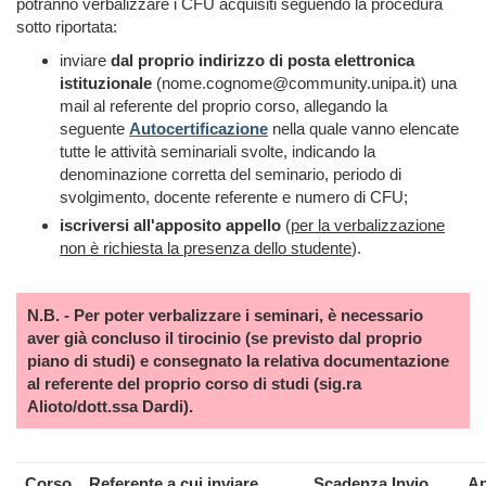
potranno verbalizzare i CFU acquisiti seguendo la procedura
sotto riportata:
inviare
dal proprio indirizzo di posta elettronica
istituzionale
(nome.cognome@community.unipa.it) una
mail al referente del proprio corso, allegando la
seguente
Autocertificazione
nella quale vanno elencate
tutte le attività seminariali svolte, indicando la
denominazione corretta del seminario, periodo di
svolgimento, docente referente e numero di CFU;
iscriversi all'apposito
appello
(
per la verbalizzazione
non è richiesta la presenza dello studente
).
N.B. - Per poter verbalizzare i seminari, è necessario
aver già concluso il tirocinio (se previsto dal proprio
piano di studi) e consegnato la relativa documentazione
al referente del proprio corso di studi (sig.ra
Alioto/dott.ssa Dardi).
Corso
Referente a cui inviare
Scadenza Invio
Ap