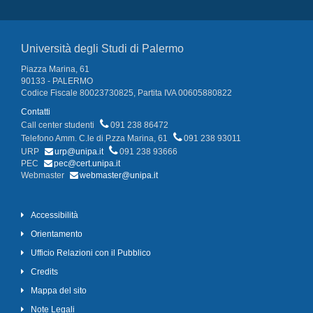
Università degli Studi di Palermo
Piazza Marina, 61
90133 - PALERMO
Codice Fiscale 80023730825, Partita IVA 00605880822
Contatti
Call center studenti
091 238 86472
Telefono Amm. C.le di P.zza Marina, 61
091 238 93011
URP
urp@unipa.it
091 238 93666
PEC
pec@cert.unipa.it
Webmaster
webmaster@unipa.it
Accessibilità
Orientamento
Ufficio Relazioni con il Pubblico
Credits
Mappa del sito
Note Legali