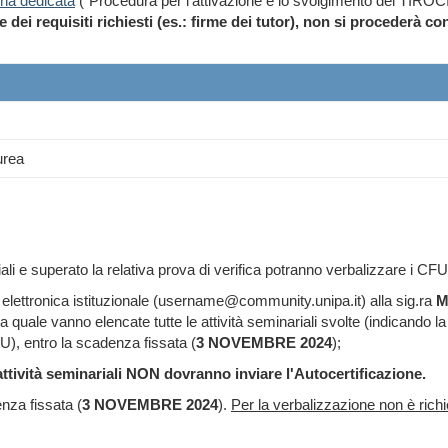
ina dedicata
("Procedura per l'attivazione e lo svolgimento del T
i requisiti richiesti (es.: firme dei tutor), non si procederà co
urea
ali e superato la relativa prova di verifica potranno verbalizzare i CF
ta elettronica istituzionale (username@community.unipa.it) alla sig.ra
M
lla quale vanno elencate tutte le attività seminariali svolte (indicando 
FU),
entro la scadenza fissata (
3 NOVEMBRE 2024
)
;
ttività seminariali NON dovranno inviare l'Autocertificazione.
nza fissata (
3 NOVEMBRE 2024
).
Per la verbalizzazione non è rich