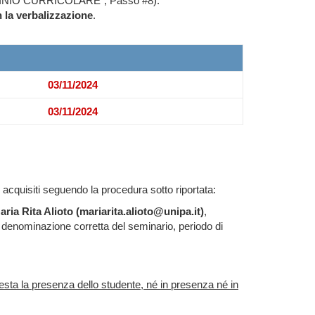
IROCINIO CURRICOLARE", Passo #8).
n la verbalizzazione
.
03/11/2024
03/11/2024
U acquisiti seguendo la procedura sotto riportata:
aria Rita Alioto (mariarita.alioto@unipa.it)
,
la denominazione corretta del seminario, periodo di
iesta la presenza dello studente, né in presenza né in