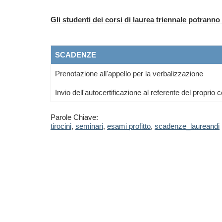
Gli studenti dei corsi di laurea triennale potranno
SCADENZE
Prenotazione all'appello per la verbalizzazione
Invio dell'autocertificazione al referente del proprio c
Parole Chiave:
tirocini
,
seminari
,
esami profitto
,
scadenze_laureandi