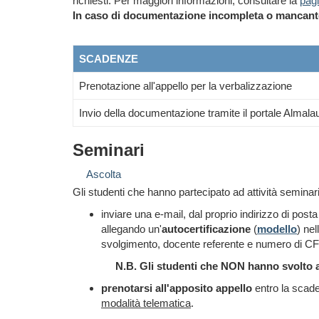
richiesti
. Per maggiori informazioni, consultare la
pag
In caso di documentazione incompleta o mancante de
SCADENZE
Prenotazione all'appello per la verbalizzazione
Invio della documentazione tramite il portale Almala
Seminari
Ascolta
Gli studenti che hanno partecipato ad attività seminari
inviare una e-mail, dal proprio indirizzo di pos
allegando un'
autocertificazione
(
modello
) ne
svolgimento, docente referente e numero di C
N.B. Gli studenti che NON hanno svolto a
prenotarsi all'apposito appello
entro la scade
modalità telematica
.