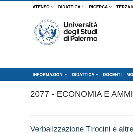
Salta
ATENEO
DIDATTICA
RICERCA
TERZA 
al
contenuto
principale
INFORMAZIONI
DIDATTICA
DOCENTI
MO
2077 - ECONOMIA E AMM
Verbalizzazione Tirocini e altr