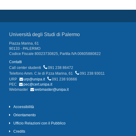
Università degli Studi di Palermo
Piazza Marina, 61
90133 - PALERMO
Codice Fiscale 80023730825, Partita IVA 00605880822
Contatti
Call center studenti
091 238 86472
Telefono Amm. C.le di P.zza Marina, 61
091 238 93011
URP
urp@unipa.it
091 238 93666
PEC
pec@cert.unipa.it
Webmaster
webmaster@unipa.it
Accessibilità
Orientamento
Ufficio Relazioni con il Pubblico
Credits