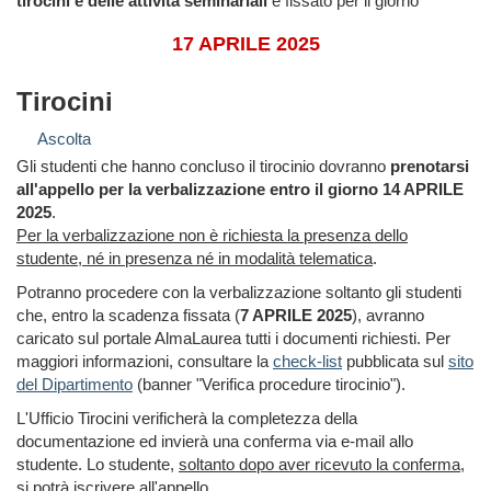
tirocini e delle attività seminariali
è fissato per il giorno
17 APRILE 2025
Tirocini
Ascolta
Gli studenti che hanno concluso il tirocinio dovranno
prenotarsi
all'appello per la verbalizzazione entro il giorno 14 APRILE
2025
.
Per la verbalizzazione non è richiesta la presenza dello
studente, né in presenza né in modalità telematica
.
Potranno procedere con la verbalizzazione soltanto gli studenti
che, entro la scadenza fissata (
7 APRILE 2025
), avranno
caricato sul portale AlmaLaurea tutti i documenti richiesti. Per
maggiori informazioni, consultare la
check-list
pubblicata sul
sito
del Dipartimento
(banner "Verifica procedure tirocinio").
L'Ufficio Tirocini verificherà la completezza della
documentazione ed invierà una conferma via e-mail allo
studente. Lo studente,
soltanto dopo aver ricevuto la conferma
,
si potrà iscrivere all'appello.