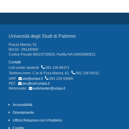
Università degli Studi di Palermo
Piazza Marina, 61
90133 - PALERMO
Codice Fiscale 80023730825, Partita IVA 00605880822
Contatti
Call center studenti
091 238 86472
Telefono Amm. C.le di P.zza Marina, 61
091 238 93011
URP
urp@unipa.it
091 238 93666
PEC
pec@cert.unipa.it
Webmaster
webmaster@unipa.it
Accessibilità
Orientamento
Ufficio Relazioni con il Pubblico
Credits