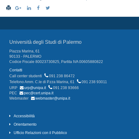
Università degli Studi di Palermo
Piazza Marina, 61
90133 - PALERMO
Codice Fiscale 80023730825, Partita IVA 00605880822
Contatti
Call center studenti
091 238 86472
Telefono Amm. C.le di P.zza Marina, 61
091 238 93011
URP
urp@unipa.it
091 238 93666
PEC
pec@cert.unipa.it
Webmaster
webmaster@unipa.it
Accessibilità
Orientamento
Ufficio Relazioni con il Pubblico