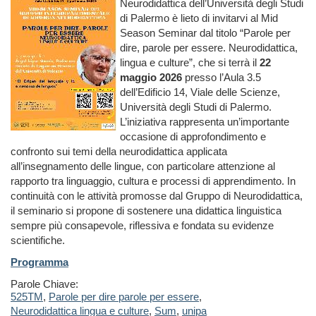
Neurodidattica dell’Università degli Studi
di Palermo è lieto di invitarvi al Mid
Season Seminar dal titolo “Parole per
dire, parole per essere. Neurodidattica,
lingua e culture”, che si terrà il
22
maggio 2026
presso l’Aula 3.5
dell’Edificio 14, Viale delle Scienze,
Università degli Studi di Palermo.
L’iniziativa rappresenta un’importante
occasione di approfondimento e
confronto sui temi della neurodidattica applicata
all’insegnamento delle lingue, con particolare attenzione al
rapporto tra linguaggio, cultura e processi di apprendimento. In
continuità con le attività promosse dal Gruppo di Neurodidattica,
il seminario si propone di sostenere una didattica linguistica
sempre più consapevole, riflessiva e fondata su evidenze
scientifiche.
Programma
Parole Chiave:
525TM
,
Parole per dire parole per essere
,
Neurodidattica lingua e culture
,
Sum
,
unipa