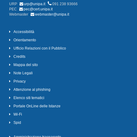
URP
urp@unipa.it
091 238 93666
PEC
pec@cert.unipa.it
Webmaster
webmaster@unipa.it
Accessibilità
Orientamento
Ufficio Relazioni con il Pubblico
Credits
Mappa del sito
Note Legali
Privacy
Attenzione al phishing
Elenco siti tematici
Portale OnLine delle Istanze
Wi-Fi
Spid