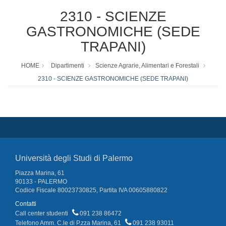
2310 - SCIENZE
GASTRONOMICHE (SEDE
TRAPANI)
HOME
Dipartimenti
Scienze Agrarie, Alimentari e Forestali
2310 - SCIENZE GASTRONOMICHE (SEDE TRAPANI)
Università degli Studi di Palermo
Piazza Marina, 61
90133 - PALERMO
Codice Fiscale 80023730825, Partita IVA 00605880822
Contatti
Call center studenti
091 238 86472
Telefono Amm. C.le di P.zza Marina, 61
091 238 93011