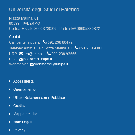
Università degli Studi di Palermo
Piazza Marina, 61
90133 - PALERMO
Codice Fiscale 80023730825, Partita IVA 00605880822
Contatti
Call center studenti
091 238 86472
Telefono Amm. C.le di P.zza Marina, 61
091 238 93011
URP
urp@unipa.it
091 238 93666
PEC
pec@cert.unipa.it
Webmaster
webmaster@unipa.it
Accessibilità
Orientamento
Ufficio Relazioni con il Pubblico
Credits
Mappa del sito
Note Legali
Privacy