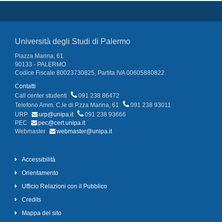
Università degli Studi di Palermo
Piazza Marina, 61
90133 - PALERMO
Codice Fiscale 80023730825, Partita IVA 00605880822
Contatti
Call center studenti
091 238 86472
Telefono Amm. C.le di P.zza Marina, 61
091 238 93011
URP
urp@unipa.it
091 238 93666
PEC
pec@cert.unipa.it
Webmaster
webmaster@unipa.it
Accessibilità
Orientamento
Ufficio Relazioni con il Pubblico
Credits
Mappa del sito