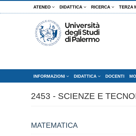
Salta
ATENEO
DIDATTICA
RICERCA
TERZA 
al
contenuto
principale
INFORMAZIONI
DIDATTICA
DOCENTI
MO
2453 - SCIENZE E TECN
MATEMATICA