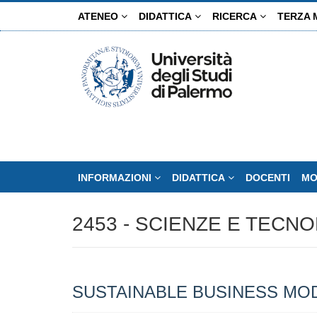
Salta
ATENEO
DIDATTICA
RICERCA
TERZA 
al
contenuto
principale
INFORMAZIONI
DIDATTICA
DOCENTI
MO
2453 - SCIENZE E TECN
SUSTAINABLE BUSINESS MOD