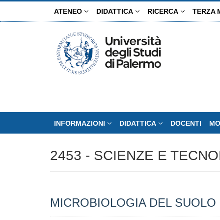
Salta
ATENEO
DIDATTICA
RICERCA
TERZA 
al
contenuto
principale
INFORMAZIONI
DIDATTICA
DOCENTI
MO
2453 - SCIENZE E TECN
MICROBIOLOGIA DEL SUOLO