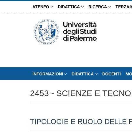
Salta
ATENEO
DIDATTICA
RICERCA
TERZA 
al
contenuto
principale
INFORMAZIONI
DIDATTICA
DOCENTI
MO
2453 - SCIENZE E TECN
TIPOLOGIE E RUOLO DELLE 