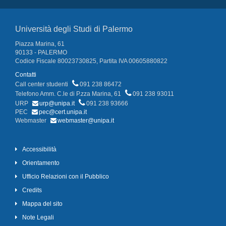
Università degli Studi di Palermo
Piazza Marina, 61
90133 - PALERMO
Codice Fiscale 80023730825, Partita IVA 00605880822
Contatti
Call center studenti
091 238 86472
Telefono Amm. C.le di P.zza Marina, 61
091 238 93011
URP
urp@unipa.it
091 238 93666
PEC
pec@cert.unipa.it
Webmaster
webmaster@unipa.it
Accessibilità
Orientamento
Ufficio Relazioni con il Pubblico
Credits
Mappa del sito
Note Legali