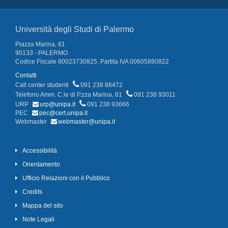
Università degli Studi di Palermo
Piazza Marina, 61
90133 - PALERMO
Codice Fiscale 80023730825, Partita IVA 00605880822
Contatti
Call center studenti
091 238 86472
Telefono Amm. C.le di P.zza Marina, 61
091 238 93011
URP
urp@unipa.it
091 238 93666
PEC
pec@cert.unipa.it
Webmaster
webmaster@unipa.it
Accessibilità
Orientamento
Ufficio Relazioni con il Pubblico
Credits
Mappa del sito
Note Legali