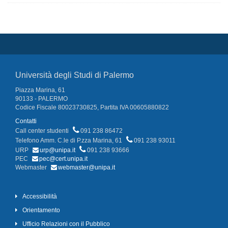
Università degli Studi di Palermo
Piazza Marina, 61
90133 - PALERMO
Codice Fiscale 80023730825, Partita IVA 00605880822
Contatti
Call center studenti
091 238 86472
Telefono Amm. C.le di P.zza Marina, 61
091 238 93011
URP
urp@unipa.it
091 238 93666
PEC
pec@cert.unipa.it
Webmaster
webmaster@unipa.it
Accessibilità
Orientamento
Ufficio Relazioni con il Pubblico