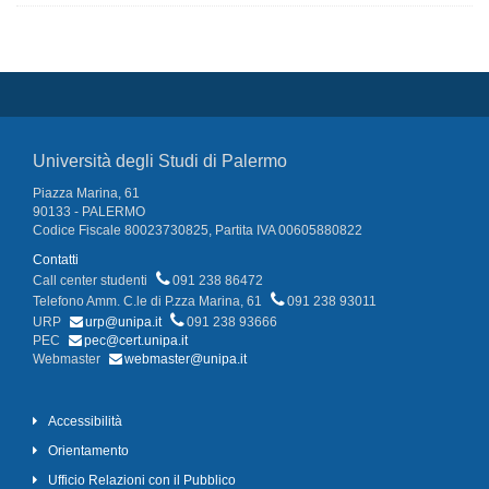
Università degli Studi di Palermo
Piazza Marina, 61
90133 - PALERMO
Codice Fiscale 80023730825, Partita IVA 00605880822
Contatti
Call center studenti
091 238 86472
Telefono Amm. C.le di P.zza Marina, 61
091 238 93011
URP
urp@unipa.it
091 238 93666
PEC
pec@cert.unipa.it
Webmaster
webmaster@unipa.it
Accessibilità
Orientamento
Ufficio Relazioni con il Pubblico