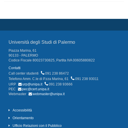
Università degli Studi di Palermo
Piazza Marina, 61
90133 - PALERMO
Codice Fiscale 80023730825, Partita IVA 00605880822
Contatti
Call center studenti
091 238 86472
Telefono Amm. C.le di P.zza Marina, 61
091 238 93011
URP
urp@unipa.it
091 238 93666
PEC
pec@cert.unipa.it
Webmaster
webmaster@unipa.it
Accessibilità
Orientamento
Ufficio Relazioni con il Pubblico