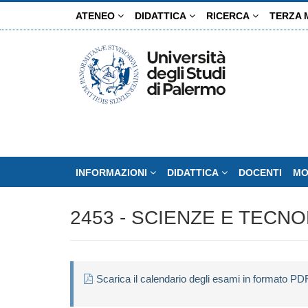
Salta
ATENEO
DIDATTICA
RICERCA
TERZA 
al
contenuto
principale
INFORMAZIONI
DIDATTICA
DOCENTI
MO
2453 - SCIENZE E TECN
Scarica il calendario degli esami in formato PD