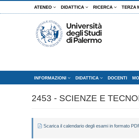
Salta
ATENEO
DIDATTICA
RICERCA
TERZA 
al
contenuto
principale
INFORMAZIONI
DIDATTICA
DOCENTI
MO
2453 - SCIENZE E TECN
Scarica il calendario degli esami in formato PD