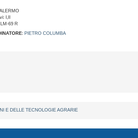
PALERMO
i: I,II
 LM-69 R
INATORE
:
PIETRO COLUMBA
ZIONI E DELLE TECNOLOGIE AGRARIE