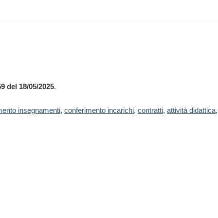
59 del 18/05/2025
.
mento insegnamenti
,
conferimento incarichi
,
contratti
,
attività didattica
,