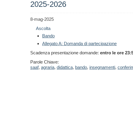
2025-2026
8-mag-2025
Ascolta
Bando
Allegato A: Domanda di partecipazione
Scadenza presentazione domande:
entro le ore 23:
Parole Chiave:
saaf
,
agraria
,
didattica
,
bando
,
insegnamenti
,
conferi