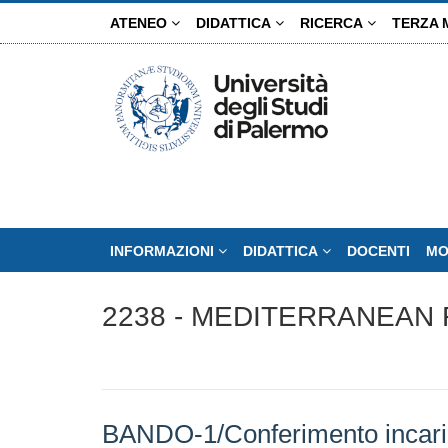
Salta
ATENEO
DIDATTICA
RICERCA
TERZA 
al
contenuto
principale
INFORMAZIONI
DIDATTICA
DOCENTI
MO
2238 - MEDITERRANEAN
BANDO-1/Conferimento incarich