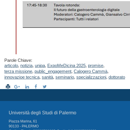
Parole Chiave:
articolo
,
notizia
,
unipa
,
ExpoMeDicina 2025
,
promise
,
terza missione
,
public_engagement
,
Calogero Cammà
,
innovazioe tecnica
,
sanità
,
seminario
,
specializzazioni
,
dottorato
Università degli Studi di Palermo
Piazza Marina, 61
90133 - PALERMO