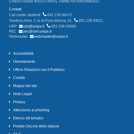
Codice Fiscale 80023730825, Partita IVA 00605880822
Contatti
Call center studenti
091 238 86472
Telefono Amm. C.le di P.zza Marina, 61
091 238 93011
URP
urp@unipa.it
091 238 93666
PEC
pec@cert.unipa.it
Webmaster
webmaster@unipa.it
Accessibilità
Orientamento
Ufficio Relazioni con il Pubblico
Credits
Mappa del sito
Note Legali
Privacy
Attenzione al phishing
Elenco siti tematici
Portale OnLine delle Istanze